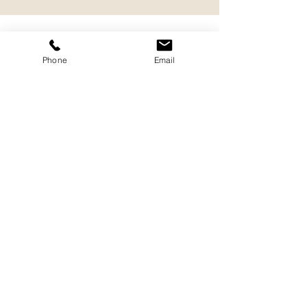
Phone
Email
Zurück
Bleichroth
Objekteinrichtungen
und
Baugesellschaft
bau@bleichroth.eu
+491774080234
©2022 Bleichroth Objekteinrichtungen und